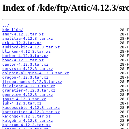
Index of /kde/ftp/Attic/4.12.3/src
../
kde-l10n/
amor-4.12.3.tar.xz
analitza-4.12.3.tar.xz
ark-4.12.3.tar.xz
audiocd-kio-4.12.3.tar.xz
blinken-4.12.3.tar.xz
bomber-4.12.3.tar.xz
bovo-4.12.3.tar.xz
cantor-4.12.3.tar.xz
cervisia-4.12.3.tar.xz
dolphin-plugins-4.12.3.tar.xz
dragon-4.12.3.tar.xz
ffmpegthumbs-4.12.3.tar.xz
filelight-4.12.3.tar.xz
granatier-4.12.3.tar.xz
gwenview-4.12.3.tar.xz
jovie-4.12.3.tar.xz
juk-4.12.3.tar.xz
kaccessible-4.12.3.tar.xz
kactivities-4.12.3.tar.xz
kajongg-4.12.3.tar.xz
kalgebra-4.12.3.tar.xz
kalzium-4.12.3.tar.xz