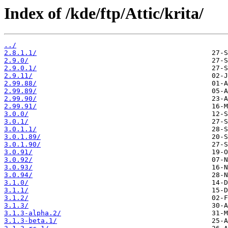
Index of /kde/ftp/Attic/krita/
../
2.8.1.1/
2.9.0/
2.9.0.1/
2.9.11/
2.99.88/
2.99.89/
2.99.90/
2.99.91/
3.0.0/
3.0.1/
3.0.1.1/
3.0.1.89/
3.0.1.90/
3.0.91/
3.0.92/
3.0.93/
3.0.94/
3.1.0/
3.1.1/
3.1.2/
3.1.3/
3.1.3-alpha.2/
3.1.3-beta.1/