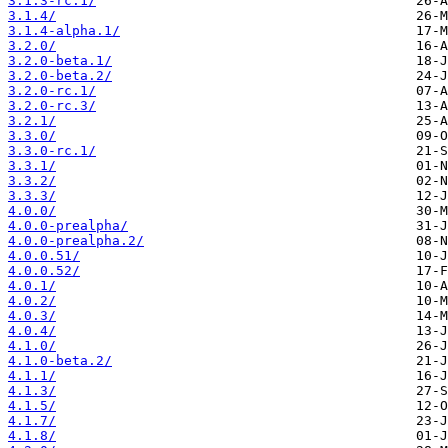
3.1.3-rc.1/
3.1.4/
3.1.4-alpha.1/
3.2.0/
3.2.0-beta.1/
3.2.0-beta.2/
3.2.0-rc.1/
3.2.0-rc.3/
3.2.1/
3.3.0/
3.3.0-rc.1/
3.3.1/
3.3.2/
3.3.3/
4.0.0/
4.0.0-prealpha/
4.0.0-prealpha.2/
4.0.0.51/
4.0.0.52/
4.0.1/
4.0.2/
4.0.3/
4.0.4/
4.1.0/
4.1.0-beta.2/
4.1.1/
4.1.3/
4.1.5/
4.1.7/
4.1.8/