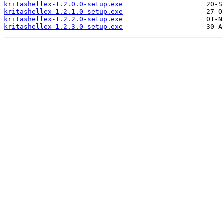
kritashellex-1.2.0.0-setup.exe
kritashellex-1.2.1.0-setup.exe
kritashellex-1.2.2.0-setup.exe
kritashellex-1.2.3.0-setup.exe