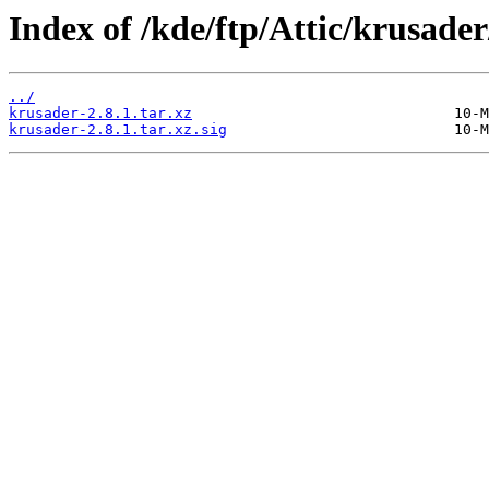
Index of /kde/ftp/Attic/krusader
../
krusader-2.8.1.tar.xz
krusader-2.8.1.tar.xz.sig