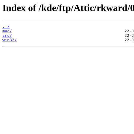
Index of /kde/ftp/Attic/rkward/0
../
mac/
src/
win32/