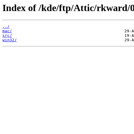
Index of /kde/ftp/Attic/rkward/0
../
mac/
src/
win32/