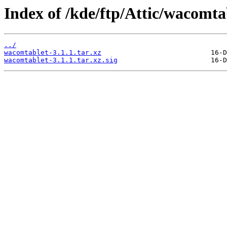
Index of /kde/ftp/Attic/wacomtab
../
wacomtablet-3.1.1.tar.xz
wacomtablet-3.1.1.tar.xz.sig