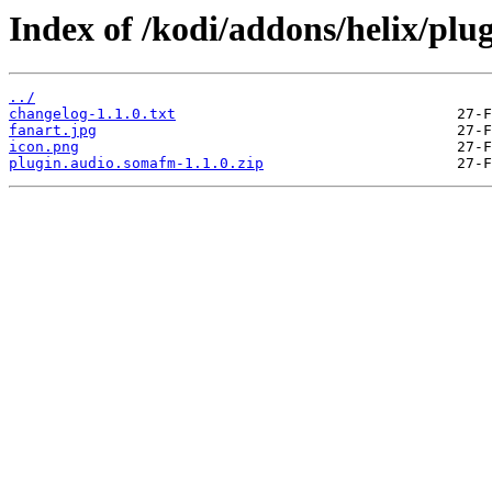
Index of /kodi/addons/helix/plu
../
changelog-1.1.0.txt
fanart.jpg
icon.png
plugin.audio.somafm-1.1.0.zip