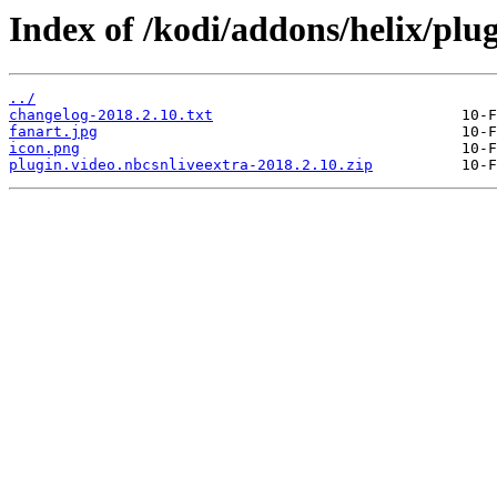
Index of /kodi/addons/helix/plug
../
changelog-2018.2.10.txt
fanart.jpg
icon.png
plugin.video.nbcsnliveextra-2018.2.10.zip