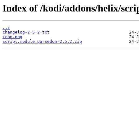
Index of /kodi/addons/helix/scr
../
changelog-2.5.2.txt
icon.png
script.module.parsedom-2.5.2.zip