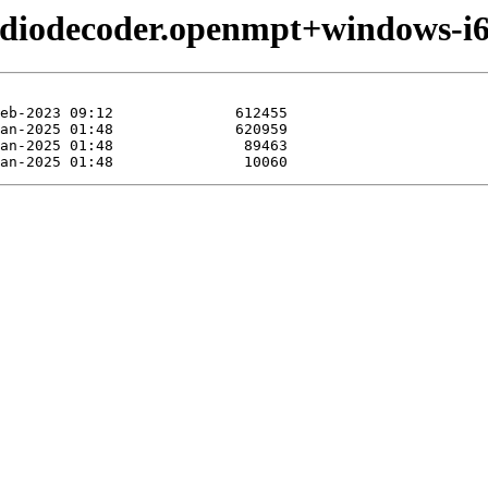
udiodecoder.openmpt+windows-i6