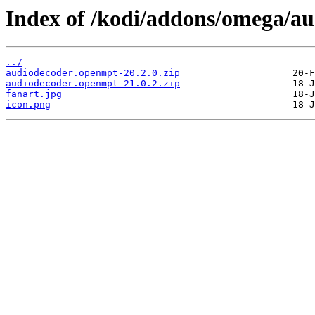
Index of /kodi/addons/omega/a
../
audiodecoder.openmpt-20.2.0.zip
audiodecoder.openmpt-21.0.2.zip
fanart.jpg
icon.png