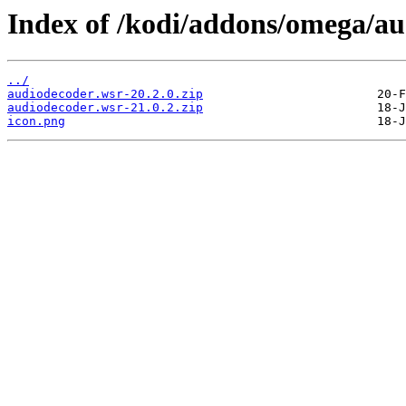
Index of /kodi/addons/omega/a
../
audiodecoder.wsr-20.2.0.zip
audiodecoder.wsr-21.0.2.zip
icon.png