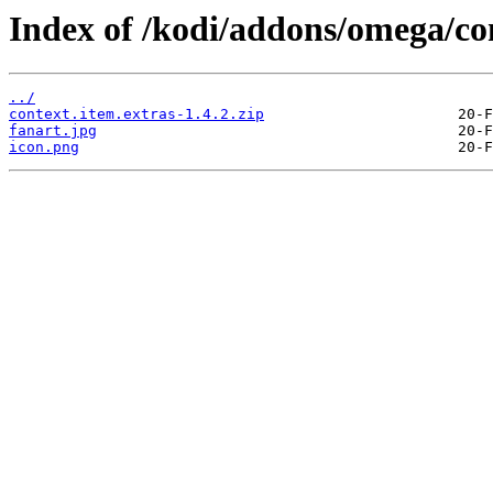
Index of /kodi/addons/omega/con
../
context.item.extras-1.4.2.zip
fanart.jpg
icon.png