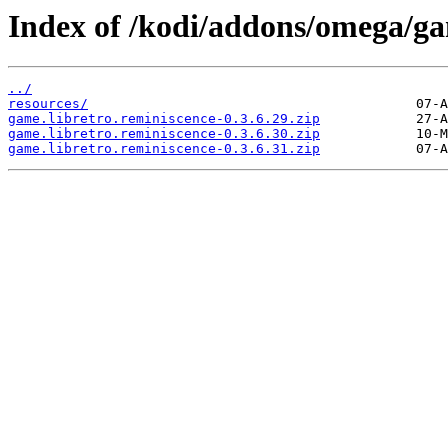
Index of /kodi/addons/omega/ga
../
resources/
game.libretro.reminiscence-0.3.6.29.zip
game.libretro.reminiscence-0.3.6.30.zip
game.libretro.reminiscence-0.3.6.31.zip