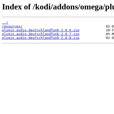
Index of /kodi/addons/omega/pl
../
resources/
plugin.audio.deutschlandfunk-2.0.6.zip
plugin.audio.deutschlandfunk-2.0.7.zip
plugin.audio.deutschlandfunk-2.0.8.zip