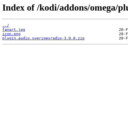
Index of /kodi/addons/omega/plu
../
fanart.jpg
icon.png
plugin.audio.sverigesradio-3.0.0.zip