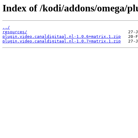
Index of /kodi/addons/omega/plu
../
resources/
plugin.video.canaldigitaal.nl-1.0.6+matrix.1.zip
plugin.video.canaldigitaal.nl-1.0.7+matrix.1.zip