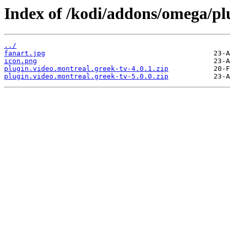
Index of /kodi/addons/omega/plu
../
fanart.jpg
icon.png
plugin.video.montreal.greek-tv-4.0.1.zip
plugin.video.montreal.greek-tv-5.0.0.zip