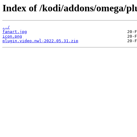
Index of /kodi/addons/omega/pl
../
fanart.jpg
icon.png
plugin.video.nwl-2022.05.31.zip