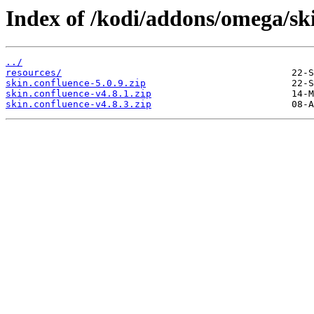
Index of /kodi/addons/omega/sk
../
resources/
skin.confluence-5.0.9.zip
skin.confluence-v4.8.1.zip
skin.confluence-v4.8.3.zip